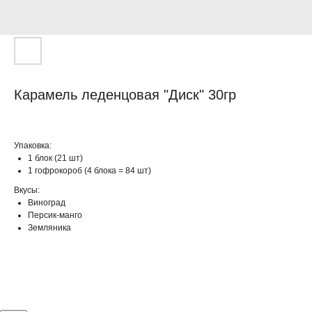
Карамель леденцовая "Диск" 30гр
Упаковка:
1 блок (21 шт)
1 гофрокороб (4 блока = 84 шт)
Вкусы:
Виноград
Персик-манго
Земляника