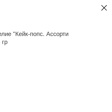
лие "Кейк-попс. Ассорти
 гр