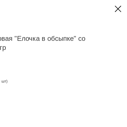
вая "Елочка в обсыпке" со
гр
 шт)