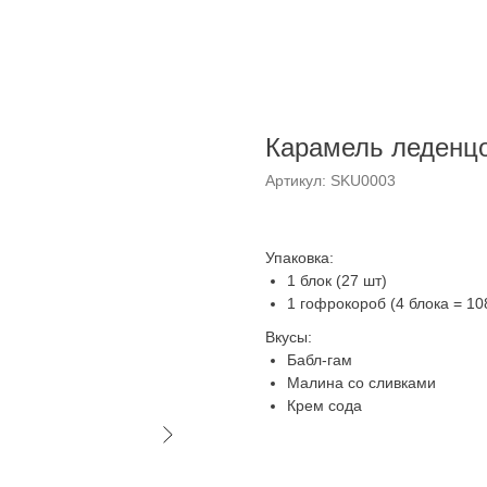
Карамель леденцо
Артикул:
SKU0003
Упаковка:
1 блок (27 шт)
1 гофрокороб (4 блока = 10
Вкусы:
Бабл-гам
Малина со сливками
Крем сода